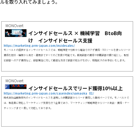
ルを取り入れてみましょう。
MONOvert
インサイドセールス × 機械学習 BtoB向
け インサイドセールス支援
https://marketing.prm-japan.com/insidesales/
モノベルトの提供するインサイドセールスでは、戦略策定や分析から電話でのアポ獲得・MAツールを使ったリード
獲得を設計・構築から実行・運用まですべてのご支援が可能です。新規顧客の獲得や休眠顧客の掘り起こし、取引
前顧客へのアポ獲得など、顧客属性に対して最適な方法で顧客の引上げを行い、販路拡大のお手伝いをします。
MONOvert
インサイドセールスでリード獲得10％以上
https://marketing.prm-japan.com/caseindex/yamaoka_01/
株式会社山岡製作所のインサイドセールスを活用した休眠顧客からリード獲得した事例ページです。モノベルトで
は、製造業に特化しマーケティング支援を行う企業であり、マーケティング戦略策定からリード創出・獲得・ナー
チャリングまで一貫して対応しております。